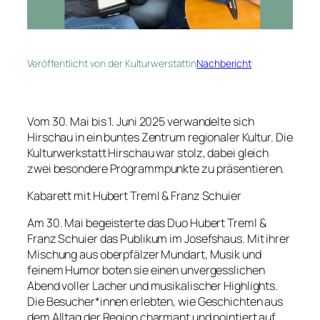
Veröffentlicht von der Kulturwerstatt
in
Nachbericht
Vom 30. Mai bis 1. Juni 2025 verwandelte sich
Hirschau in ein buntes Zentrum regionaler Kultur. Die
Kulturwerkstatt Hirschau war stolz, dabei gleich
zwei besondere Programmpunkte zu präsentieren.
Kabarett mit Hubert Treml & Franz Schuier
Am 30. Mai begeisterte das Duo Hubert Treml &
Franz Schuier das Publikum im Josefshaus. Mit ihrer
Mischung aus oberpfälzer Mundart, Musik und
feinem Humor boten sie einen unvergesslichen
Abend voller Lacher und musikalischer Highlights.
Die Besucher*innen erlebten, wie Geschichten aus
dem Alltag der Region charmant und pointiert auf