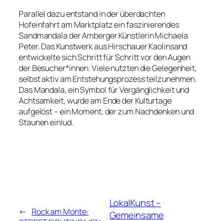
Parallel dazu entstand in der überdachten
Hofeinfahrt am Marktplatz ein faszinierendes
Sandmandala der Amberger Künstlerin Michaela
Peter. Das Kunstwerk aus Hirschauer Kaolinsand
entwickelte sich Schritt für Schritt vor den Augen
der Besucher*innen. Viele nutzten die Gelegenheit,
selbst aktiv am Entstehungsprozess teilzunehmen.
Das Mandala, ein Symbol für Vergänglichkeit und
Achtsamkeit, wurde am Ende der Kulturtage
aufgelöst – ein Moment, der zum Nachdenken und
Staunen einlud.
LokalKunst –
←
Rock am Monte:
Gemeinsame